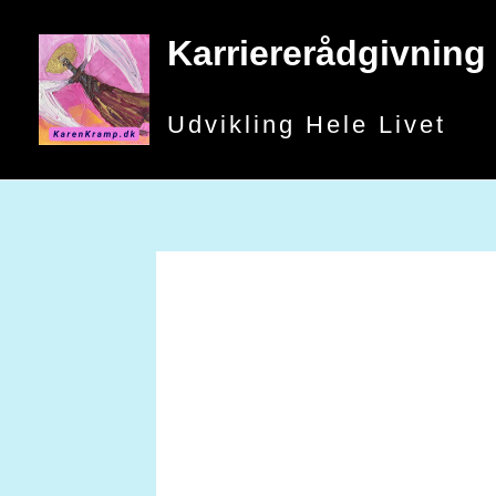
Gå
til
Karriererådgivning
indholdet
Udvikling Hele Livet