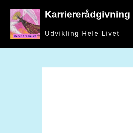
Gå
til
Karriererådgivning
indholdet
Udvikling Hele Livet