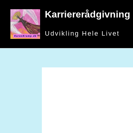
Gå
til
Karriererådgivning
indholdet
Udvikling Hele Livet